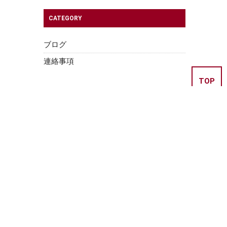
CATEGORY
ブログ
連絡事項
TOP
ォーム
せ
道場コブラ会(本部)