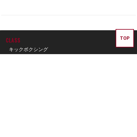
TOP
CLASS
キックボクシング
柔術
総合格闘技
フィジカル
パーソナルレッスン
OTHER
ジム紹介
スケジュール
料金・入会案内
インストラクター